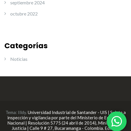
septiembre 2024
octubre 2022
Categorías
Noticias
Tema:
Illdy
.
Universidad Industrial de Santander - UIS | Sujeta a
inspección y vigilancia por parte del Ministerio de Educación
Nacional | Resolución 5775 (24 abril de 2014), Ministerio de
Justicia | Calle 9 # 27, Bucaramanga - Colombia. Edificio