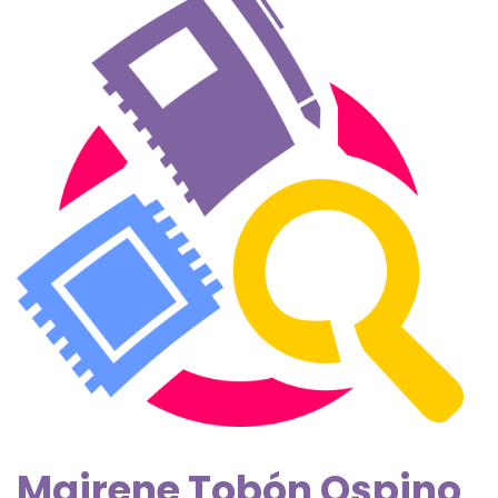
Mairene Tobón Ospino