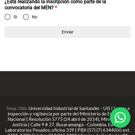
¿Está realizando la inscripción como parte de la
convocatoria del MEN?
*
Si
No
Enviar
Tema:
Illdy
.
Universidad Industrial de Santander - UIS | Sujeta a
inspección y vigilancia por parte del Ministerio de Educación
Nacional | Resolución 5775 (24 abril de 2014), Ministerio de
Justicia | Calle 9 # 27, Bucaramanga - Colombia. Edificio
Laboratorios Pesados, oficina 339 | PBX (57) (7) 6344000 ext.